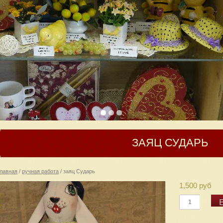
ЗАЯЦ СУДАРЬ
лавная
/
ручная работа
/ заяц Сударь
1,500 руб