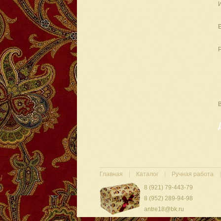
Главная
Каталог
Ручная работа
8 (921) 79-443-79
8 (952) 289-94-98
antre18@bk.ru