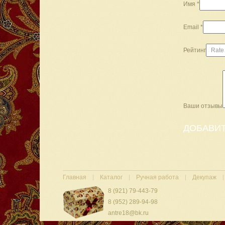
Имя
*
Email
*
Рейтинг
Ваши отзывы
Главная
Каталог
Ручная работа
Декупаж
8 (921) 79-443-79
8 (952) 289-94-98
antre18@bk.ru